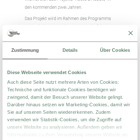
den kommenden zwei Jahren.
Das Projekt wird im Rahmen des Programms
Europäische Innovationspartnerschaft in der
Landwirtschaft durch den Europäischen
Landwirtschaftsfonds für die Entwicklung des
Zustimmung
Details
Über Cookies
Ländlichen Raums (ELER) sowie durch das
Land Brandenburg gefördert.
Diese Webseite verwendet Cookies
Die Veranstaltung ist kostenfrei. Wir bitten um
Auch diese Seite nutzt mehrere Arten von Cookies:
diesem Link
Technische und funktionale Cookies benötigen wir
Anmeldung unter
.
zwingend, damit der Besuch unserer Website gelingt.
Darüber hinaus setzen wir Marketing-Cookies, damit wir
Sie auf unseren Seiten wiedererkennen. Zudem
verwenden wir Statistik-Cookies, um die Zugriffe auf
unsere Website zu analysieren. Außerdem geben wir
Informationen zu Ihrer Verwendung unserer Website an