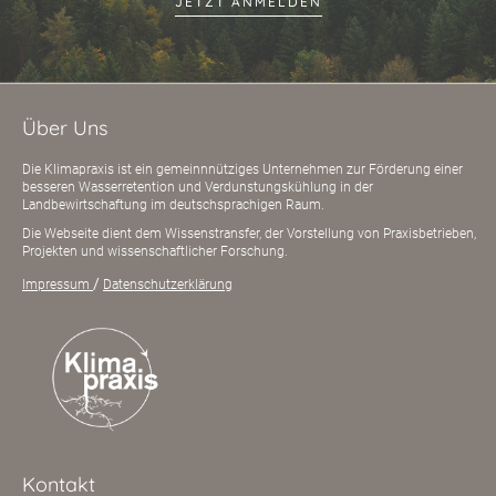
JETZT ANMELDEN
Über Uns
Die Klimapraxis ist ein gemeinnnütziges Unternehmen zur Förderung einer
besseren Wasserretention und Verdunstungskühlung in der
Landbewirtschaftung im deutschsprachigen Raum.
Die Webseite dient dem Wissenstransfer, der Vorstellung von Praxisbetrieben,
Projekten und wissenschaftlicher Forschung.
/
Impressum
Datenschutzerklärung
Kontakt