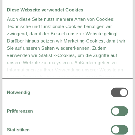
Diese Webseite verwendet Cookies
Auch diese Seite nutzt mehrere Arten von Cookies:
Technische und funktionale Cookies benötigen wir
zwingend, damit der Besuch unserer Website gelingt.
Darüber hinaus setzen wir Marketing-Cookies, damit wir
Sie auf unseren Seiten wiedererkennen. Zudem
verwenden wir Statistik-Cookies, um die Zugriffe auf
unsere Website zu analysieren. Außerdem geben wir
Informationen zu Ihrer Verwendung unserer Website an
unsere Partner für Analysen weiter. Unsere Partner
führen diese Informationen möglicherweise mit weiteren
Einwilligungsauswahl
Daten zusammen, die Sie ihnen bereitgestellt haben oder
Notwendig
die sie im Rahmen Ihrer Nutzung der Dienste gesammelt
haben.
Präferenzen
Statistiken