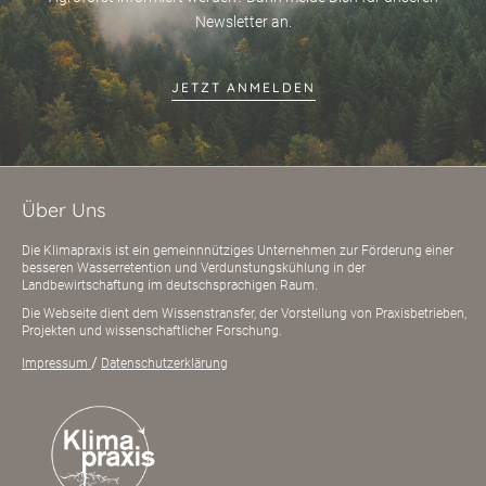
Newsletter an.
JETZT ANMELDEN
Über Uns
Die Klimapraxis ist ein gemeinnnütziges Unternehmen zur Förderung einer
besseren Wasserretention und Verdunstungskühlung in der
Landbewirtschaftung im deutschsprachigen Raum.
Die Webseite dient dem Wissenstransfer, der Vorstellung von Praxisbetrieben,
Projekten und wissenschaftlicher Forschung.
/
Impressum
Datenschutzerklärung